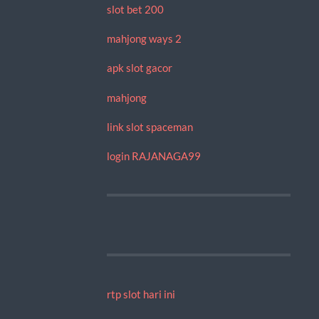
slot bet 200
mahjong ways 2
apk slot gacor
mahjong
link slot spaceman
login RAJANAGA99
rtp slot hari ini