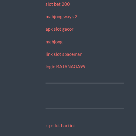
slot bet 200
mahjong ways 2
apk slot gacor
mahjong
link slot spaceman
login RAJANAGA99
rtp slot hari ini